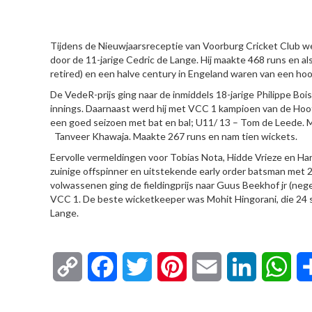
HIER
Tijdens de Nieuwjaarsreceptie van Voorburg Cricket Club w
door de 11-jarige Cedric de Lange. Hij maakte 468 runs en als 
retired) en een halve century in Engeland waren van een hoo
De VedeR-prijs ging naar de inmiddels 18-jarige Philippe Boi
innings. Daarnaast werd hij met VCC 1 kampioen van de Hoo
een goed seizoen met bat en bal; U11/ 13 – Tom de Leede. M
Tanveer Khawaja. Maakte 267 runs en nam tien wickets.
Eervolle vermeldingen voor Tobias Nota, Hidde Vrieze en H
zuinige offspinner en uitstekende early order batsman met 2
volwassenen ging de fieldingprijs naar Guus Beekhof jr (neg
VCC 1. De beste wicketkeeper was Mohit Hingorani, die 24 s
Lange.
Copy
Facebook
Twitter
Pinterest
Email
LinkedIn
Wha
Link