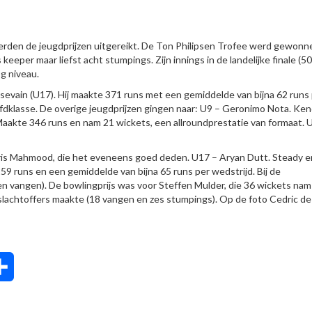
erden de jeugdprijzen uitgereikt. De Ton Philipsen Trofee werd gewonn
keeper maar liefst acht stumpings. Zijn innings in de landelijke finale (50
g niveau.
ssevain (U17). Hij maakte 371 runs met een gemiddelde van bijna 62 runs
fdklasse. De overige jeugdprijzen gingen naar: U9 – Geronimo Nota. Ke
aakte 346 runs en nam 21 wickets, een allroundprestatie van formaat. 
aris Mahmood, die het eveneens goed deden. U17 – Aryan Dutt. Steady e
59 runs en een gemiddelde van bijna 65 runs per wedstrijd. Bij de
en vangen). De bowlingprijs was voor Steffen Mulder, die 36 wickets nam
lachtoffers maakte (18 vangen en zes stumpings). Op de foto Cedric de
tsApp
Delen