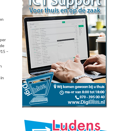
en
 per
nde
U15 –
n
 in