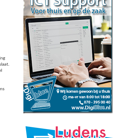
ing
laat.
el
ens