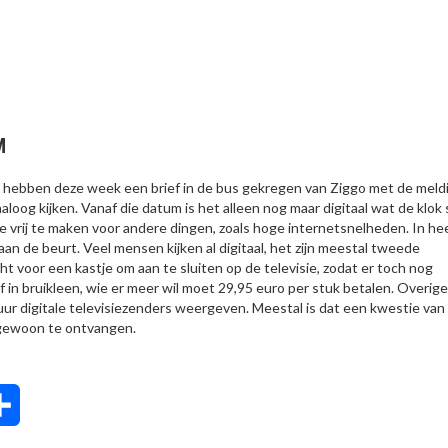
M
en, hebben deze week een brief in de bus gekregen van Ziggo met de meld
loog kijken. Vanaf die datum is het alleen nog maar digitaal wat de klok s
vrij te maken voor andere dingen, zoals hoge internetsnelheden. In he
aan de beurt. Veel mensen kijken al digitaal, het zijn meestal tweede
ht voor een kastje om aan te sluiten op de televisie, zodat er toch nog
in bruikleen, wie er meer wil moet 29,95 euro per stuk betalen. Overig
r digitale televisiezenders weergeven. Meestal is dat een kwestie van
n gewoon te ontvangen.
tsApp
Delen