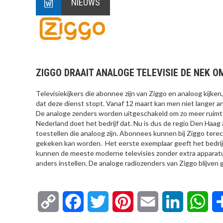
NIEUWS
ZIGGO DRAAIT ANALOGE TELEVISIE DE NEK O
Televisiekijkers die abonnee zijn van Ziggo en analoog kijk
dat deze dienst stopt. Vanaf 12 maart kan men niet langer ana
De analoge zenders worden uitgeschakeld om zo meer ruimte 
Nederland doet het bedrijf dat. Nu is dus de regio Den Haag 
toestellen die analoog zijn. Abonnees kunnen bij Ziggo terec
gekeken kan worden. Het eerste exemplaar geeft het bedrijf 
kunnen de meeste moderne televisies zonder extra apparatuu
anders instellen. De analoge radiozenders van Ziggo blijve
Copy
Facebook
Twitter
Pinterest
Email
LinkedIn
Wha
Link