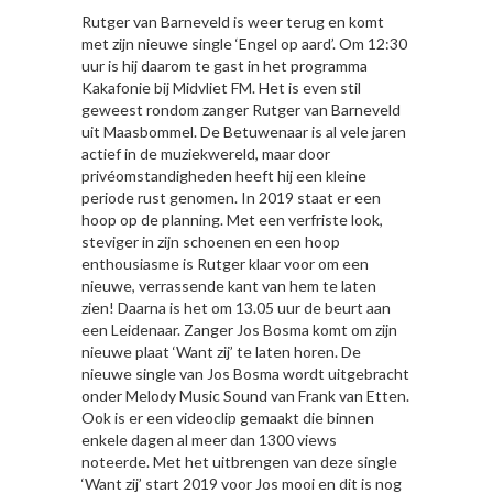
Rutger van Barneveld is weer terug en komt
met zijn nieuwe single ‘Engel op aard’. Om 12:30
uur is hij daarom te gast in het programma
Kakafonie bij Midvliet FM. Het is even stil
geweest rondom zanger Rutger van Barneveld
uit Maasbommel. De Betuwenaar is al vele jaren
actief in de muziekwereld, maar door
privéomstandigheden heeft hij een kleine
periode rust genomen. In 2019 staat er een
hoop op de planning. Met een verfriste look,
steviger in zijn schoenen en een hoop
enthousiasme is Rutger klaar voor om een
nieuwe, verrassende kant van hem te laten
zien! Daarna is het om 13.05 uur de beurt aan
een Leidenaar. Zanger Jos Bosma komt om zijn
nieuwe plaat ‘Want zij’ te laten horen. De
nieuwe single van Jos Bosma wordt uitgebracht
onder Melody Music Sound van Frank van Etten.
Ook is er een videoclip gemaakt die binnen
enkele dagen al meer dan 1300 views
noteerde. Met het uitbrengen van deze single
‘Want zij’ start 2019 voor Jos mooi en dit is nog