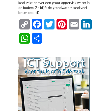
land, zakt er over een groot oppervlak water in
de bodem. Zo blijft de grondwaterstand veel
beter op peil.”
Copy
Facebook
Twitter
Pinterest
Email
LinkedIn
Link
WhatsApp
Delen