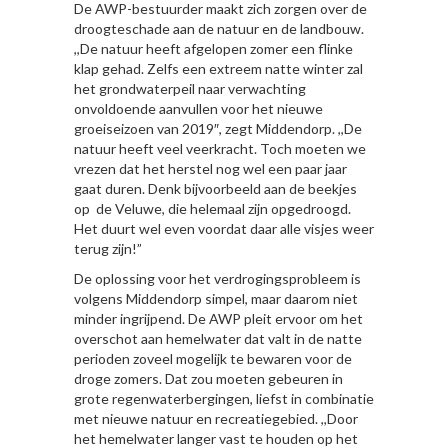
De AWP-bestuurder maakt zich zorgen over de
droogteschade aan de natuur en de landbouw.
,,De natuur heeft afgelopen zomer een flinke
klap gehad. Zelfs een extreem natte winter zal
het grondwaterpeil naar verwachting
onvoldoende aanvullen voor het nieuwe
groeiseizoen van 2019″, zegt Middendorp. ,,De
natuur heeft veel veerkracht. Toch moeten we
vrezen dat het herstel nog wel een paar jaar
gaat duren. Denk bijvoorbeeld aan de beekjes
op de Veluwe, die helemaal zijn opgedroogd.
Het duurt wel even voordat daar alle visjes weer
terug zijn!”
De oplossing voor het verdrogingsprobleem is
volgens Middendorp simpel, maar daarom niet
minder ingrijpend. De AWP pleit ervoor om het
overschot aan hemelwater dat valt in de natte
perioden zoveel mogelijk te bewaren voor de
droge zomers. Dat zou moeten gebeuren in
grote regenwaterbergingen, liefst in combinatie
met nieuwe natuur en recreatiegebied. ,,Door
het hemelwater langer vast te houden op het