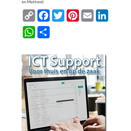
en Matinee)
Copy
Facebook
Twitter
Pinterest
Email
LinkedIn
Link
WhatsApp
Delen