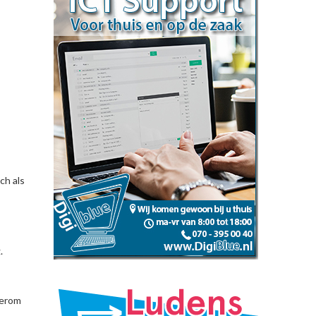
ch als
.
derom