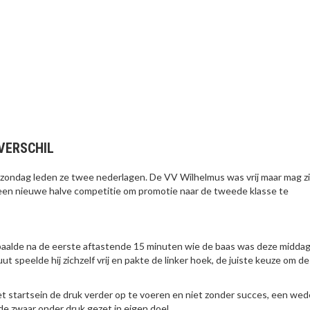
VERSCHIL
zondag leden ze twee nederlagen. De VV Wilhelmus was vrij maar mag zi
en nieuwe halve competitie om promotie naar de tweede klasse te
aalde na de eerste aftastende 15 minuten wie de baas was deze middag
 speelde hij zichzelf vrij en pakte de linker hoek, de juiste keuze om de
t startsein de druk verder op te voeren en niet zonder succes, een we
rde zwaar onder druk gezet in eigen doel.