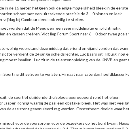
 in de 16 meter, hetgeen ook de enige mogelijkheid bleek in de eerste
oorden schoot met een uitstekende precisie de 3 – 0 binnen en leek
r vrijdag bij Cambuur deed ook veilig te stellen.
 moet worden dat de Meeuwen een zeer middelmatig en plichtmatig
len en kansen creëren. Vlot liep Forum Sport naar 6 – 0 door twee goals
te weinig weerstand deze middag dat vriend en vijand vonden dat wan
slotte verdient de 24 jarige scheidsrechter, Luc Baars uit Tilburg, nog 
urg moest invallen. Luc zit in de talentenopleiding van de KNVB en gaat 
port na dit seizoen te verlaten. Hij gaat naar zaterdag hoofdklasser Fc
ezit, de sportief strijdende thuisploeg gegroepeerd rond het eigen
r Jasper Koning waarbij de paal een obstakel bleek. Het was niet veel la
 van de assistent geannuleerd zag worden. Oosterheem deelde waar he
 minuut voor de voorsprong voor de bezoekers op het bord kwam. Hass
jn linkerbeen fraai de bovenhoek: 0-1. Tien minuten later werd het 0-2