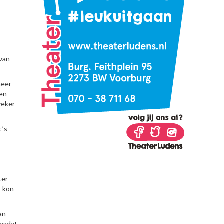
 van
neer
een
zeker
 ’s
ter
t kon
an
 nadat