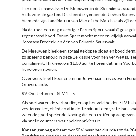
Een eerste aanval van De Meeuwen in de 35e minuut strandde
helft voor de gasten. De al eerder genoemde Joshua Steenv
hiermede zijn kandidatuur van Man of the Match zoals zij broe
Na de thee een nog machtiger Forum Sport, waarbij gezegd
tegenstand bood. Forum Sport mocht meer en vrijelijk aanval
Mostava Frederik, en één van Eduardo Sauerwalt.
De Meeuwen bleek een totaal geklopte ploeg en bood derma
zo spelend behoud in deze 1e klasse voor hen ver weg is. Ten
compliment. Hij kreeg om 11.00 uur te horen dat hij in Voorb
hoge ogen gooien.
Overigens heeft keeper Jurrian Jouvenaar aangegeven Forum S
Gravenzande.
SV Oosterheem – SEV 1 – 5
Als snel waren de verhoudingen op het veld helder. SEV balb
zestienmetergebied en al in de 1e minuut een grote kans voo
weer de goed spelende Koning die een treffer op aangeven
via snelle counters wat speldenprikjes uit.
Kansen genoeg echter voor SEV maar het duurde tot de 20e
Bendahman draaide van de vleugel naar binnen en vond met zi