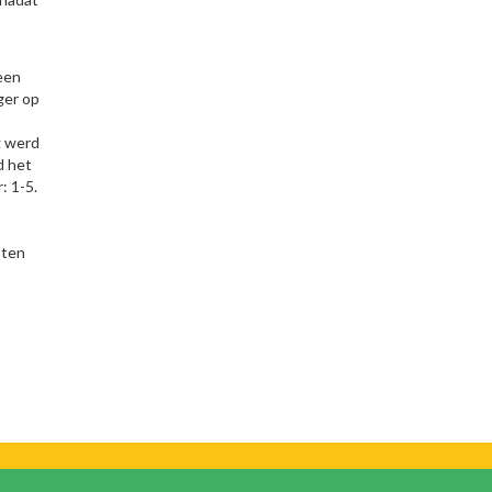
een
ger op
g werd
d het
: 1-5.
 ten