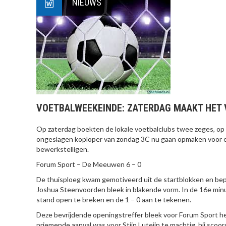
NIEUWS
VOETBALWEEKEINDE: ZATERDAG MAAKT HET 
Op zaterdag boekten de lokale voetbalclubs twee zeges, op 
ongeslagen koploper van zondag 3C nu gaan opmaken voor e
bewerkstelligen.
Forum Sport – De Meeuwen 6 – 0
De thuisploeg kwam gemotiveerd uit de startblokken en bep
Joshua Steenvoorden bleek in blakende vorm. In de 16e minuut
stand open te breken en de 1 – 0 aan te tekenen.
Deze bevrijdende openingstreffer bleek voor Forum Sport he
priemende aanval was voor Stijn Luteijn te machtig, hij scoo