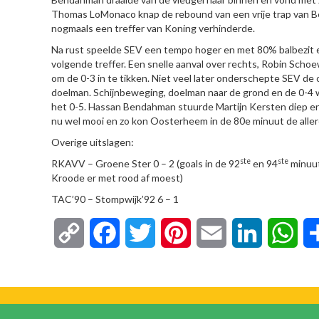
Thomas LoMonaco knap de rebound van een vrije trap van B
nogmaals een treffer van Koning verhinderde.
Na rust speelde SEV een tempo hoger en met 80% balbezit e
volgende treffer. Een snelle aanval over rechts, Robin Schoe
om de 0-3 in te tikken. Niet veel later onderschepte SEV d
doelman. Schijnbeweging, doelman naar de grond en de 0-4 
het 0-5. Hassan Bendahman stuurde Martijn Kersten diep en
nu wel mooi en zo kon Oosterheem in de 80e minuut de aller
Overige uitslagen:
ste
ste
RKAVV – Groene Ster 0 – 2 (goals in de 92
en 94
minuut
Kroode er met rood af moest)
TAC’90 – Stompwijk’92 6 – 1
Copy
Facebook
Twitter
Pinterest
Email
LinkedIn
Wha
Link