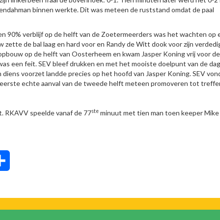
endahman binnen werkte. Dit was meteen de ruststand omdat de paal
n 90% verblijf op de helft van de Zoetermeerders was het wachten op 
w zette de bal laag en hard voor en Randy de Witt dook voor zijn verdedi
e opbouw op de helft van Oosterheem en kwam Jasper Koning vrij voor de
was een feit. SEV bleef drukken en met het mooiste doelpunt van de da
 diens voorzet landde precies op het hoofd van Jasper Koning. SEV von
eerste echte aanval van de tweede helft meteen promoveren tot treffer
ste
. RKAVV speelde vanaf de 77
minuut met tien man toen keeper Mike
tsApp
Delen