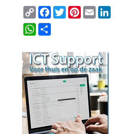
Copy
Facebook
Twitter
Pinterest
Email
LinkedIn
Link
WhatsApp
Delen