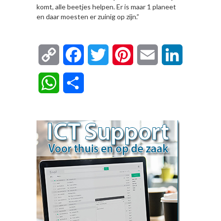
komt, alle beetjes helpen. Er is maar 1 planeet
en daar moesten er zuinig op zijn.”
Copy
Facebook
Twitter
Pinterest
Email
LinkedIn
Link
WhatsApp
Delen