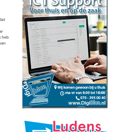
dat
ar
k heb
van