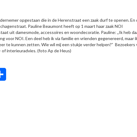
ondernemer opgestaan die in de Herenstraat een zaak durf te openen. En 
 Schagenstraat. Pauline Beaumont heeft op 1 maart haar zaak NOI
at uit damesmode, accessoires en woondecoratie. Pauline: ,,Ik heb da
ng voor NOI. Een deel heb ik via familie en vrienden gegenereerd, maar i
er te kunnen zetten. Wie wil mij een stukje verder helpen?” Bezoekers 
g- of interieuradvies. (foto Ap de Heus)
tsApp
Delen