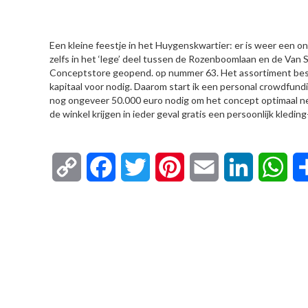
HIER
Een kleine feestje in het Huygenskwartier: er is weer een 
zelfs in het ‘lege’ deel tussen de Rozenboomlaan en de Van
Conceptstore geopend. op nummer 63. Het assortiment besta
kapitaal voor nodig. Daarom start ik een personal crowdfundi
nog ongeveer 50.000 euro nodig om het concept optimaal ne
de winkel krijgen in ieder geval gratis een persoonlijk kledin
Copy
Facebook
Twitter
Pinterest
Email
LinkedIn
Wha
Link