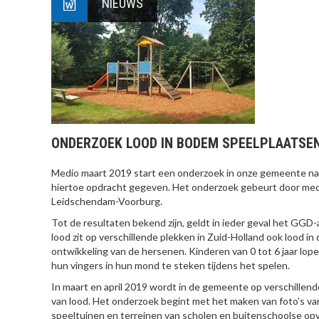
NIEUWS
ONDERZOEK LOOD IN BODEM SPEELPLAATSE
Medio maart 2019 start een onderzoek in onze gemeente naar
hiertoe opdracht gegeven. Het onderzoek gebeurt door m
Leidschendam-Voorburg.
Tot de resultaten bekend zijn, geldt in ieder geval het GG
lood zit op verschillende plekken in Zuid-Holland ook lood 
ontwikkeling van de hersenen. Kinderen van 0 tot 6 jaar lopen
hun vingers in hun mond te steken tijdens het spelen.
In maart en april 2019 wordt in de gemeente op verschille
van lood. Het onderzoek begint met het maken van foto’s van
speeltuinen en terreinen van scholen en buitenschoolse opv