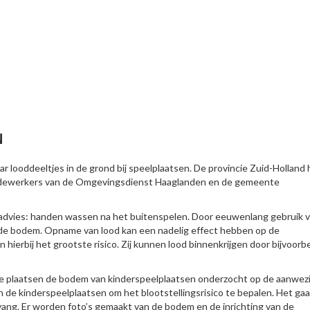
N
 looddeeltjes in de grond bij speelplaatsen. De provincie Zuid-Holland 
edewerkers van de Omgevingsdienst Haaglanden en de gemeente
D-advies: handen wassen na het buitenspelen. Door eeuwenlang gebruik 
in de bodem. Opname van lood kan een nadelig effect hebben op de
 hierbij het grootste risico. Zij kunnen lood binnenkrijgen door bijvoorb
nde plaatsen de bodem van kinderspeelplaatsen onderzocht op de aanwez
 de kinderspeelplaatsen om het blootstellingsrisico te bepalen. Het ga
ang. Er worden foto’s gemaakt van de bodem en de inrichting van de