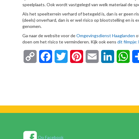
speelplaats. Ook wordt vastgelegd van welk materiaal de spee
Als het speelterrein verhard of betegeld is, dan is er geen ri
(deels) onverhard, dan is er wel risico op blootstelling en i
genomen.
Ga naar de website voor de
Omgevingsdienst Haaglanden
o
doen om het risico te verminderen. Kijk ook eens
dit filmpje:
Copy
Facebook
Twitter
Pinterest
Email
LinkedIn
Wha
Link
Op Facebook