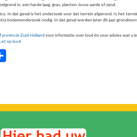
lgrond is: een harde laag, gras, planten. losse aarde of zand.
sico. In dat geval is het onderzoek voor dat terrein afgerond. Is het terre
s extra bodemonderzoek nodig. In dat geval worden later dit jaar grondmon
f
provincie Zuid-Holland
voor informatie over lood én voor advies wat u 
 Let op lood
tsApp
Delen