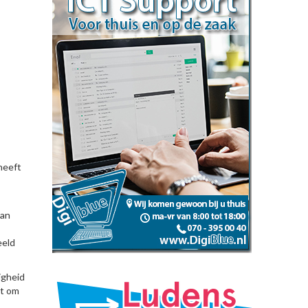
heeft
van
eeld
igheid
at om