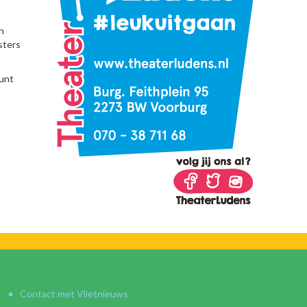
in
sters
kunt
Contact met Vlietnieuws