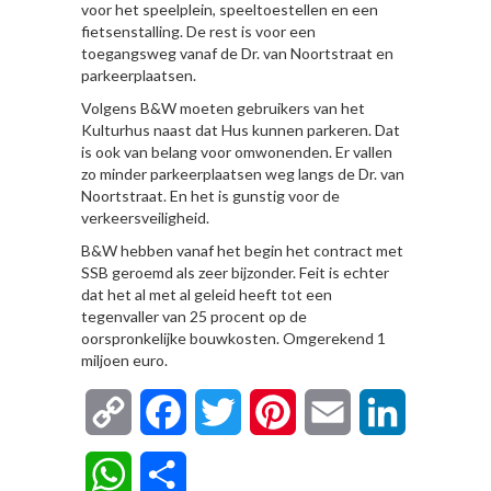
voor het speelplein, speeltoestellen en een
fietsenstalling. De rest is voor een
toegangsweg vanaf de Dr. van Noortstraat en
parkeerplaatsen.
Volgens B&W moeten gebruikers van het
Kulturhus naast dat Hus kunnen parkeren. Dat
is ook van belang voor omwonenden. Er vallen
zo minder parkeerplaatsen weg langs de Dr. van
Noortstraat. En het is gunstig voor de
verkeersveiligheid.
B&W hebben vanaf het begin het contract met
SSB geroemd als zeer bijzonder. Feit is echter
dat het al met al geleid heeft tot een
tegenvaller van 25 procent op de
oorspronkelijke bouwkosten. Omgerekend 1
miljoen euro.
Copy
Facebook
Twitter
Pinterest
Email
LinkedIn
Link
WhatsApp
Delen