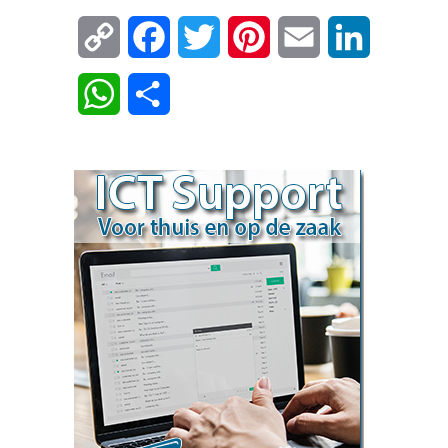
Copy
Facebook
Twitter
Pinterest
Email
LinkedIn
Link
WhatsApp
Delen