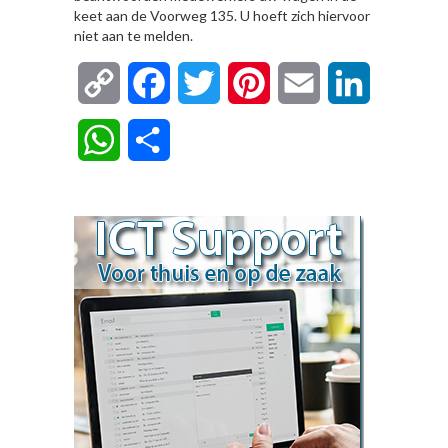
keet aan de Voorweg 135. U hoeft zich hiervoor
niet aan te melden.
Copy
Facebook
Twitter
Pinterest
Email
LinkedIn
Link
WhatsApp
Delen