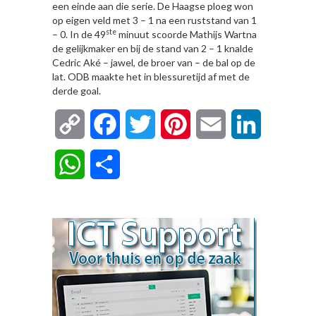
een einde aan die serie. De Haagse ploeg won
op eigen veld met 3 – 1 na een ruststand van 1
ste
– 0. In de 49
minuut scoorde Mathijs Wartna
de gelijkmaker en bij de stand van 2 – 1 knalde
Cedric Aké – jawel, de broer van – de bal op de
lat. ODB maakte het in blessuretijd af met de
derde goal.
Copy
Facebook
Twitter
Pinterest
Email
LinkedIn
Link
WhatsApp
Delen