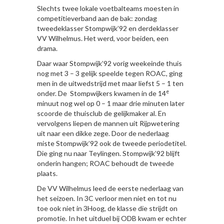
Slechts twee lokale voetbalteams moesten in
competitieverband aan de bak: zondag
tweedeklasser Stompwijk’92 en derdeklasser
VV Wilhelmus. Het werd, voor beiden, een
drama.
Daar waar Stompwijk’92 vorig weekeinde thuis
nog met 3 – 3 gelijk speelde tegen ROAC, ging
men in de uitwedstrijd met maar liefst 5 – 1 ten
e
onder. De Stompwijkers kwamen in de 14
minuut nog wel op 0 – 1 maar drie minuten later
scoorde de thuisclub de gelijkmaker al. En
vervolgens liepen de mannen uit Rijpwetering
uit naar een dikke zege. Door de nederlaag
miste Stompwijk’92 ook de tweede periodetitel.
Die ging nu naar Teylingen. Stompwijk’92 blijft
onderin hangen; ROAC behoudt de tweede
plaats.
De VV Wilhelmus leed de eerste nederlaag van
het seizoen. In 3C verloor men niet en tot nu
toe ook niet in 3Hoog, de klasse die strijdt on
promotie. In het uitduel bij ODB kwam er echter