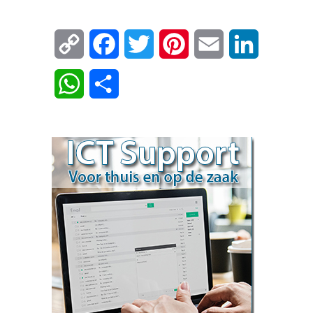
Copy
Facebook
Twitter
Pinterest
Email
LinkedIn
Link
WhatsApp
Delen