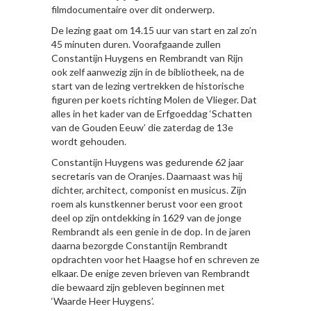
filmdocumentaire over dit onderwerp.
De lezing gaat om 14.15 uur van start en zal zo’n
45 minuten duren. Voorafgaande zullen
Constantijn Huygens en Rembrandt van Rijn
ook zelf aanwezig zijn in de bibliotheek, na de
start van de lezing vertrekken de historische
figuren per koets richting Molen de Vlieger. Dat
alles in het kader van de Erfgoeddag ‘Schatten
van de Gouden Eeuw’ die zaterdag de 13e
wordt gehouden.
Constantijn Huygens was gedurende 62 jaar
secretaris van de Oranjes. Daarnaast was hij
dichter, architect, componist en musicus. Zijn
roem als kunstkenner berust voor een groot
deel op zijn ontdekking in 1629 van de jonge
Rembrandt als een genie in de dop. In de jaren
daarna bezorgde Constantijn Rembrandt
opdrachten voor het Haagse hof en schreven ze
elkaar. De enige zeven brieven van Rembrandt
die bewaard zijn gebleven beginnen met
‘Waarde Hee
r Huygens’.