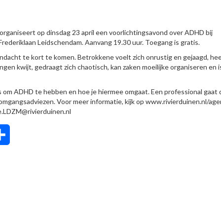
 organiseert op dinsdag 23 april een voorlichtingsavond over ADHD bij
Frederiklaan Leidschendam. Aanvang 19.30 uur. Toegang is gratis.
ndacht te kort te komen. Betrokkene voelt zich onrustig en gejaagd, he
ngen kwijt, gedraagt zich chaotisch, kan zaken moeilijke organiseren en i
is om ADHD te hebben en hoe je hiermee omgaat. Een professional gaat 
 omgangsadviezen. Voor meer informatie, kijk op www.rivierduinen.nl/ag
ie.LDZM@rivierduinen.nl
tsApp
Delen