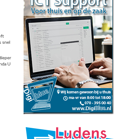
eft
s snel
dieper
enda U