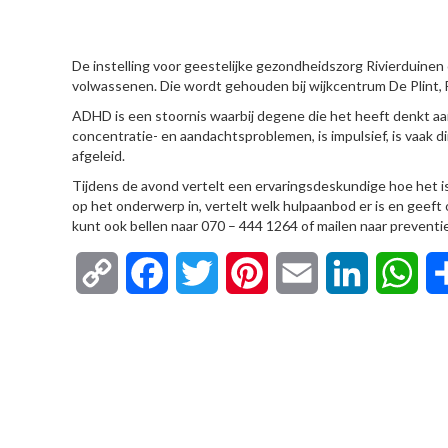
HIER
De instelling voor geestelijke gezondheidszorg Rivierduinen
volwassenen. Die wordt gehouden bij wijkcentrum De Plint, 
ADHD is een stoornis waarbij degene die het heeft denkt aa
concentratie- en aandachtsproblemen, is impulsief, is vaak di
afgeleid.
Tijdens de avond vertelt een ervaringsdeskundige hoe het 
op het onderwerp in, vertelt welk hulpaanbod er is en geeft
kunt ook bellen naar 070 – 444 1264 of mailen naar prevent
Copy
Facebook
Twitter
Pinterest
Email
LinkedIn
Wha
Link