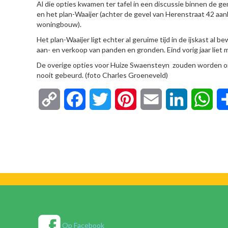
Al die opties kwamen ter tafel in een discussie binnen de
en het plan-Waaijer (achter de gevel van Herenstraat 42 a
woningbouw).
Het plan-Waaijer ligt echter al geruime tijd in de ijskast a
aan- en verkoop van panden en gronden. Eind vorig jaar lie
De overige opties voor Huize Swaensteyn zouden worden on
nooit gebeurd. (foto Charles Groeneveld)
Copy
Facebook
Twitter
Pinterest
Email
LinkedIn
Wha
Link
Op Facebook