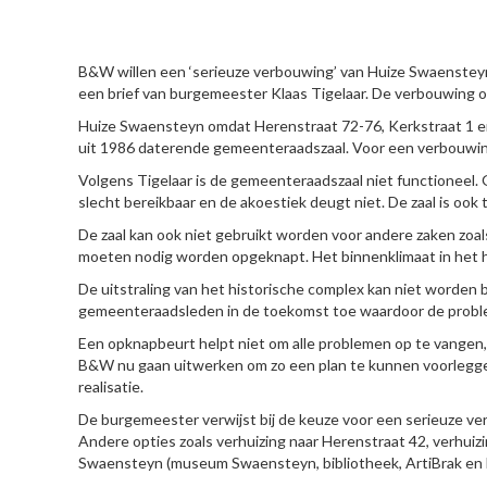
HIER
B&W willen een ‘serieuze verbouwing’ van Huize Swaensteyn, z
een brief van burgemeester Klaas Tigelaar. De verbouwing o
Huize Swaensteyn omdat Herenstraat 72-76, Kerkstraat 1 en 
uit 1986 daterende gemeenteraadszaal. Voor een verbouwi
Volgens Tigelaar is de gemeenteraadszaal niet functioneel.
slecht bereikbaar en de akoestiek deugt niet. De zaal is ook 
De zaal kan ook niet gebruikt worden voor andere zaken zoal
moeten nodig worden opgeknapt. Het binnenklimaat in het he
De uitstraling van het historische complex kan niet worden 
gemeenteraadsleden in de toekomst toe waardoor de probl
Een opknapbeurt helpt niet om alle problemen op te vangen,
B&W nu gaan uitwerken om zo een plan te kunnen voorleggen a
realisatie.
De burgemeester verwijst bij de keuze voor een serieuze v
Andere opties zoals verhuizing naar Herenstraat 42, verhu
Swaensteyn (museum Swaensteyn, bibliotheek, ArtiBrak en 