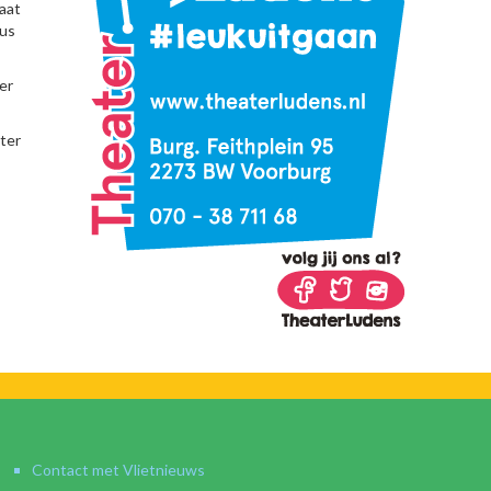
aat
lus
er
ter
Contact met Vlietnieuws