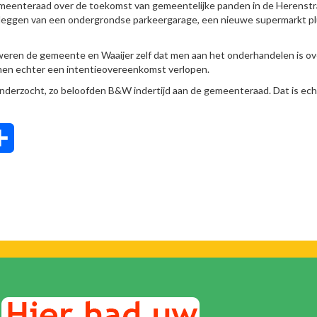
 gemeenteraad over de toekomst van gemeentelijke panden in de Herenstr
anleggen van een ondergrondse parkeergarage, een nieuwe supermarkt p
l beweren de gemeente en Waaijer zelf dat men aan het onderhandelen is ov
t men echter een intentieovereenkomst verlopen.
derzocht, zo beloofden B&W indertijd aan de gemeenteraad. Dat is ech
tsApp
Delen