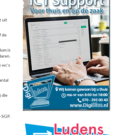
 uit
f de
ium is
laren.
e wc’s
antal
 die
e-SGP.