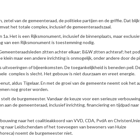
etel van de gemeenteraad, de politieke partijen en de griffie. Dat blijkt
mvat het totale complex, inclusief de gemeenteraadszaal.
1a. Het is een Rijksmonument, inclusief de binnenplaats, maar exclusie
ng van een Rijksmonument is toestemming nodig.
 Gemeenteraadsleden zitten achter elkaar; B&W zitten achteraf; het pod
te klein maar een andere inrichting is onmogelijk, onder andere door de pi
s uitvoeringen of bijeenkomsten. De toegankelijkheid is beneden peil. D
le complex is slecht. Het gebouw is niet duurzaam en vreet energie.
benut, aldus Tigelaar. En met de groei van de gemeente neemt ook het a
emen nog groter worden.
 stelt de burgemeester. Vandaar de keuze voor een serieuze verbouwing
an de gemeenteraad, inclusief inrichting, financiering en tijdpad naar
erbouwing naar het coalitieakkoord van VVD, CDA, PvdA en ChristenUni
izing naar Leidschendam of het toevoegen van bewoners van Huize
horeca) noemt de burgemeester niet.