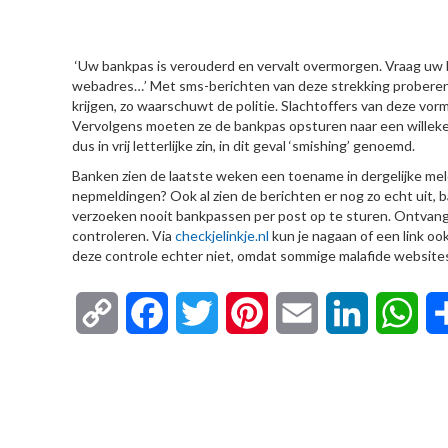
HIER
‘Uw bankpas is verouderd en vervalt overmorgen. Vraag uw 
webadres…’ Met sms-berichten van deze strekking proberen 
krijgen, zo waarschuwt de politie. Slachtoffers van deze v
Vervolgens moeten ze de bankpas opsturen naar een willekeur
dus in vrij letterlijke zin, in dit geval ‘smishing’ genoemd.
Banken zien de laatste weken een toename in dergelijke meldi
nepmeldingen? Ook al zien de berichten er nog zo echt uit,
verzoeken nooit bankpassen per post op te sturen. Ontvang j
controleren. Via
checkjelinkje.nl
kun je nagaan of een link o
deze controle echter niet, omdat sommige malafide websites
Copy
Facebook
Twitter
Pinterest
Email
LinkedIn
Wha
Link