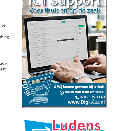
 te
shing
oudig
eeft