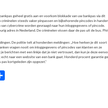
bankpas geheel gratis aan en voorkom blokkade van uw bankpas via dit
criminelen steeds vaker pinpassen en bijbehorende pincodes in handen
orm van cybercrime worden gevraagd naar hun inloggegevens of pincode.
ig adres in Nederland. De criminelen vissen daar de pas uit de bus. Phi
ngen. De politie telt al honderden meldingen: ,,Hoe herken je dit soort
 banken vragen nooit om inloggegevens of pincodes van klanten en ze
e berichten met een linkje dat je niet vertrouwt, dan kun je deze eenv
ok echt naar een website van een bank gaat. Honderd procent garantie g
 pas kortgeleden zijn opgezet.”
tsApp
Delen