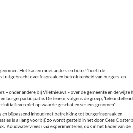
 genomen. Het kan en moet anders en beter!’ heeft de
t uitgebracht over inspraak en betrokkenheid van burgers, en
ers – onder andere bij Vlietnieuws – over de gemeente en de wijze 
en burgerparticipatie. De teneur, volgens de groep,
‘
teleurstellend
rinitiatieven niet op waarde geschat en serieus genomen’.
ers en bijpassend inhoud met betrekking tot burgerinspraak en
essies is al lang voorbij’, zo wordt gesteld in het door Cees Ooster
uk. ‘Koudwatervrees? Ga experimenteren, ook in het kader van de