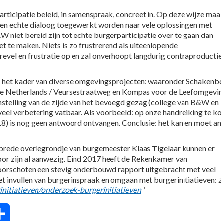
articipatie beleid, in samenspraak, concreet in. Op deze wijze maa
 een echte dialoog toegewerkt worden naar vele oplossingen met
 niet bereid zijn tot echte burgerparticipatie over te gaan dan
et te maken. Niets is zo frustrerend als uiteenlopende
evel en frustratie op en zal onverhoopt langdurig contraproducti
n het kader van diverse omgevingsprojecten: waaronder Schakenb
he Netherlands / Veursestraatweg en Kompas voor de Leefomgevi
instelling van de zijde van het bevoegd gezag (college van B&W en
 veel verbetering vatbaar. Als voorbeeld: op onze handreiking te 
8) is nog geen antwoord ontvangen.
Conclusie: het kan en moet a
t brede overlegrondje van burgemeester Klaas Tigelaar kunnen er
r zijn al aanwezig. Eind 2017 heeft de Rekenkamer van
orschoten een stevig onderbouwd rapport uitgebracht met veel
t invullen van burgerinspraak en omgaan met burgerinitiatieven:
z
itiatieven/onderzoek-burgerinitiatieven
‘
tsApp
Delen