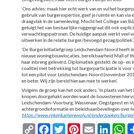
Ons advies: maak hier echt werk van en vul het burgerp
‘
gebruik van burgerexpertise, geef je ruimte en kan via
draagvlak in de samenleving. Mocht het College van B&W
getuigt het van bestuurlijke ruggengraat dit ook explici
verwachtingspatronen. De huidige aanpak werkt veel wr
uitwerken in de relatie burger/bevoegd gezag/politiek’.
De Burgerinitiatiefgroep Leidschendam Noord heeft i
‘
nieuwe woningbouwlocaties, bereikbaarheid Mall of t
haar inbreng geleverd. Diplomatiek gesteld: de op- en 
coalitie) met betrekking tot burgerparticipatie is voor
tot een pilot voor Leidschendam-Noord (november 201
en beter. Wij zijn bereid hieraan mee te werken’.
Volgens de groep kan het ook anders. ‘In plaats van he
knopen doorgehakt worden want de bouwstenen hiervoo
Leidschendam–Voorburg, Wassenaar, Oegstgeest en Vo
achtergrondinformatie en beleidsaanbevelingen over he
https://www.rekenkamerwvolv.nl/onderzoeken/burgerin
Copy
Facebook
Twitter
Pinterest
Email
LinkedIn
Wha