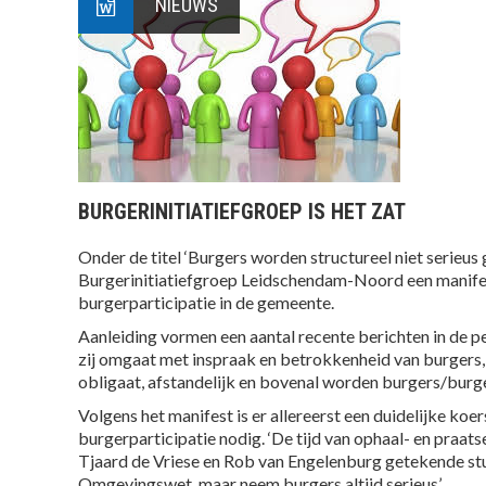
NIEUWS
BURGERINITIATIEFGROEP IS HET ZAT
Onder de titel ‘Burgers worden structureel niet serieus
Burgerinitiatiefgroep Leidschendam-Noord een manifes
burgerparticipatie in de gemeente.
Aanleiding vormen een aantal recente berichten in de p
zij omgaat met inspraak en betrokkenheid van burgers, 
obligaat, afstandelijk en bovenal worden burgers/burge
Volgens het manifest is er allereerst een duidelijke ko
burgerparticipatie nodig. ‘De tijd van ophaal- en praats
Tjaard de Vriese en Rob van Engelenburg getekende st
Omgevingswet, maar neem burgers altijd serieus’.