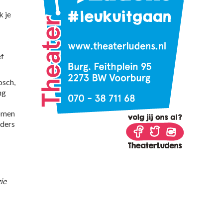
k je
ef
osch,
ng
komen
nders
ie