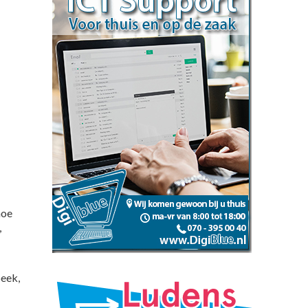
hoe
,
beek,