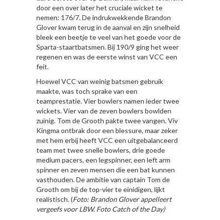
door een over later het cruciale wicket te
nemen: 176/7. De indrukwekkende Brandon
Glover kwam terug in de aanval en zijn snelheid
bleek een beetje te veel van het goede voor de
Sparta-staartbatsmen. Bij 190/9 ging het weer
regenen en was de eerste winst van VCC een
feit.
Hoewel VCC van weinig batsmen gebruik
maakte, was toch sprake van een
teamprestatie. Vier bowlers namen ieder twee
wickets. Vier van de zeven bowlers bowlden
zuinig. Tom de Grooth pakte twee vangen. Viv
Kingma ontbrak door een blessure, maar zeker
met hem erbij heeft VCC een uitgebalanceerd
team met twee snelle bowlers, drie goede
medium pacers, een legspinner, een left arm
spinner en zeven mensen die een bat kunnen
vasthouden. De ambitie van captain Tom de
Grooth om bij de top-vier te einidigen, lijkt
realistisch. (
Foto: Brandon Glover appelleert
vergeefs voor LBW. Foto Catch of the Day)