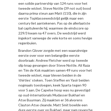
een solide partnership van 124 runs voor het
tweede wicket. Steve Nottle (39 not out) bood
daarna prima steun aan Matt (110), die in zijn
eerste Topklassewedstrijd gelijk maar een
century liet aantekenen. Pas op de allerlaatste
bal capituleerde hij, waarmee de eindscore op
229/3 kwam na 47 overs. De wedstrijd werd
ingekort vanwege de vele korte en soms hevige
regenbuien.
Brandon Glover zorgde met een waanzinnige
eerste over voor een belangrijke eerste
doorbraak: Andrew Fletcher werd op tweede
slip knap gevangen door Steve Nottle. Ali Raza
en Tim de Kok maakten samen 49 runs voor het
tweede wicket, maar bleven beiden in de
‘thirties’ steken. Toen Steffen en Yasir beiden
nogmaals toesloegen, keek Sparta tegen 90
voor 5 aan. De Capelse hoop was nu gevestigd
op oud-internationals Mudasser Bukhari en
Atse Buurman. Zij maakten er 36 alvorens
Clayton Atse cleande. Matt Smit bowlde een
dure eerste over op Bukhari, maar nam revanche