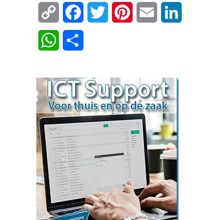
Copy
Facebook
Twitter
Pinterest
Email
LinkedIn
Link
WhatsApp
Delen