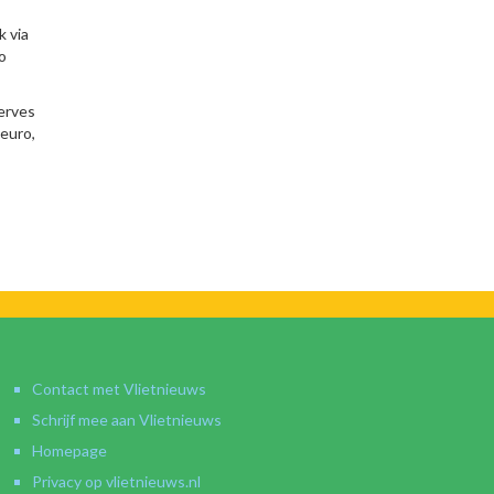
k via
o
serves
 euro,
Contact met Vlietnieuws
Schrijf mee aan Vlietnieuws
Homepage
Privacy op vlietnieuws.nl