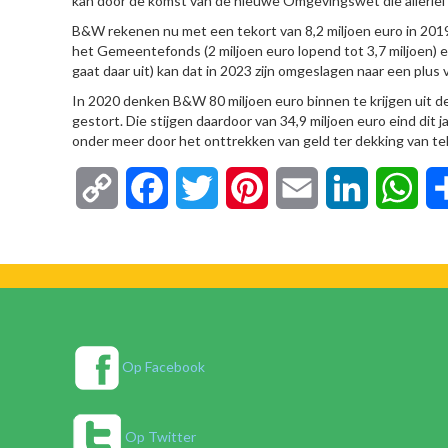
kan door de komst van de nieuwe Omgevingswet die allerlei
B&W rekenen nu met een tekort van 8,2 miljoen euro in 2019.
het Gemeentefonds (2 miljoen euro lopend tot 3,7 miljoen) e
gaat daar uit) kan dat in 2023 zijn omgeslagen naar een plus
In 2020 denken B&W 80 miljoen euro binnen te krijgen uit de
gestort. Die stijgen daardoor van 34,9 miljoen euro eind dit 
onder meer door het onttrekken van geld ter dekking van te
Copy
Facebook
Twitter
Pinterest
Email
LinkedIn
Wha
Link
Op Facebook
Op Twitter