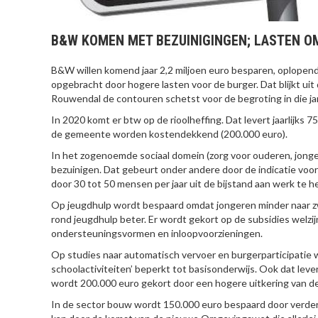
B&W KOMEN MET BEZUINIGINGEN; LASTEN 
B&W willen komend jaar 2,2 miljoen euro besparen, oplopend
opgebracht door hogere lasten voor de burger. Dat blijkt 
Rouwendal de contouren schetst voor de begroting in die ja
In 2020 komt er btw op de rioolheffing. Dat levert jaarlijks
de gemeente worden kostendekkend (200.000 euro).
In het zogenoemde sociaal domein (zorg voor ouderen, jonge
bezuinigen. Dat gebeurt onder andere door de indicatie voor h
door 30 tot 50 mensen per jaar uit de bijstand aan werk te h
Op jeugdhulp wordt bespaard omdat jongeren minder naar 
rond jeugdhulp beter. Er wordt gekort op de subsidies welzi
ondersteuningsvormen en inloopvoorzieningen.
Op studies naar automatisch vervoer en burgerparticipatie 
schoolactiviteiten’ beperkt tot basisonderwijs. Ook dat leve
wordt 200.000 euro gekort door een hogere uitkering van de 
In de sector bouw wordt 150.000 euro bespaard door verder