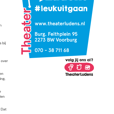
n
 bij
d over
en
ing,
e
den
 Dat