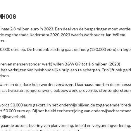
OMHOOG
 naar 2,8 miljoen euro in 2023. Een deel van de besparingen moet worde
uit de zogenoemde Kadernota 2020-2023 waarin wethouder Jan-Willem
ren.
 750.000 euro op. De hondenbelasting gaat omhoog (120.000 euro) en leges
ren en mensen zonder werk) willen B&W 0,9 tot 1,6 miljoen (2023)
et verkrijgen van huishoudelijke hulp aan te scherpen. Er blijft ook gel
elpen.
zware en dus dure hulp worden verwezen. Daarnaast moeten de process
jnsactiviteiten, jongerenwerk, opbouwwerk, preventie, cliëntondersteun
wordt 50.000 euro gekort. In het onderwijs blijven de zogenoemde ‘bred
rt 50.000 euro op. Bij het beleid ter bestrijding van onderwijsachterstan
rijksoverheid.
gaande automatisering van planvorming, beleid en vergunningverlening.