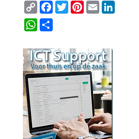
Copy
Facebook
Twitter
Pinterest
Email
LinkedIn
Link
WhatsApp
Delen