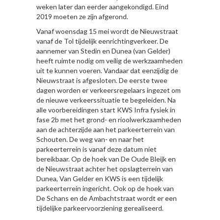
weken later dan eerder aangekondigd. Eind
2019 moeten ze zijn afgerond.
Vanaf woensdag 15 mei wordt de Nieuwstraat
vanaf de Tol tijdelijk eenrichtingverkeer. De
aannemer van Stedin en Dunea (van Gelder)
heeft ruimte nodig om veilig de werkzaamheden
uit te kunnen voeren. Vandaar dat eenzijdig de
Nieuwstraat is afgesloten. De eerste twee
dagen worden er verkeersregelaars ingezet om
de nieuwe verkeerssituatie te begeleiden. Na
alle voorbereidingen start KWS Infra fysiek in
fase 2b met het grond- en rioolwerkzaamheden
aan de achterzijde aan het parkeerterrein van
Schouten. De weg van- en naar het
parkeerterrein is vanaf deze datum niet
bereikbaar. Op de hoek van De Oude Bleijk en
de Nieuwstraat achter het opslagterrein van
Dunea, Van Gelder en KWS is een tijdelijk
parkeerterrein ingericht. Ook op de hoek van
De Schans en de Ambachtstraat wordt er een
tijdelijke parkeervoorziening gerealiseerd.