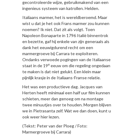
gecontroleerde wijze, gebruikmakend van een
ingenieus systeem van katrollen. Helden.
Italiaans marmer, het is wereldberoemd. Maar
wist u dat je het ook Frans marmer zou kunnen
noemen? Ik niet. Dat zit als volgt. Toen
Napoleon Bonaparte in 1796 Italië binnentrok
en bezette, gaf hij enkele van zijn generaals als
dank het eeuwigdurend recht om een
marmergroeve bij Carrara te exploiteren.
Ondanks verwoede pogingen van de Italiaanse
e
staat in de 19
eeuw om die regeling ongedaan
te maken is dat niet gelukt. Een klein maar
pijnlijk krasje in de Italiaans-Franse relatie.
Het was een productieve dag. Jacques van
Herten heeft minimaal een half uur film kunnen
schieten, meer dan genoeg om na montage
twee minuutjes over te houden. Morgen blijven
we in Pietrasanta zelf. Wat we dan doen, kunt u
ook weer hier lezen.
(Tekst: Peter van der Ploeg / Foto:
Marmergroeve bij Carrara)