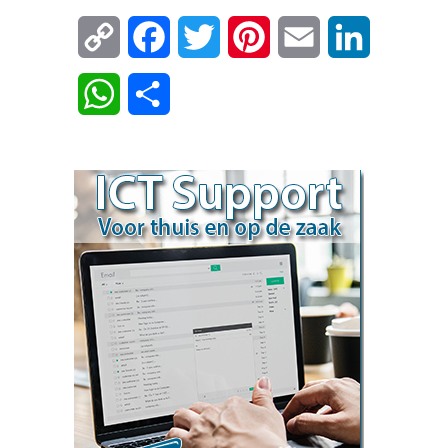
Copy
Facebook
Twitter
Pinterest
Email
LinkedIn
Link
WhatsApp
Delen