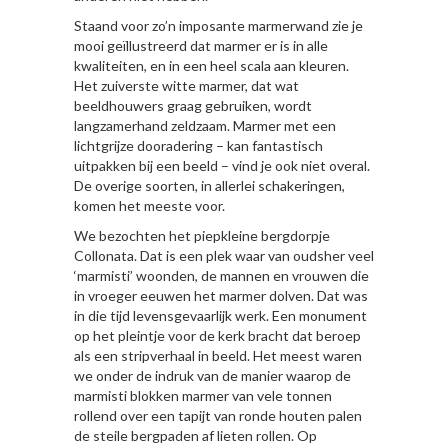
Staand voor zo’n imposante marmerwand zie je
mooi geïllustreerd dat marmer er is in alle
kwaliteiten, en in een heel scala aan kleuren.
Het zuiverste witte marmer, dat wat
beeldhouwers graag gebruiken, wordt
langzamerhand zeldzaam. Marmer met een
lichtgrijze dooradering – kan fantastisch
uitpakken bij een beeld – vind je ook niet overal.
De overige soorten, in allerlei schakeringen,
komen het meeste voor.
We bezochten het piepkleine bergdorpje
Collonata. Dat is een plek waar van oudsher veel
‘marmisti’ woonden, de mannen en vrouwen die
in vroeger eeuwen het marmer dolven. Dat was
in die tijd levensgevaarlijk werk. Een monument
op het pleintje voor de kerk bracht dat beroep
als een stripverhaal in beeld. Het meest waren
we onder de indruk van de manier waarop de
marmisti blokken marmer van vele tonnen
rollend over een tapijt van ronde houten palen
de steile bergpaden af lieten rollen. Op