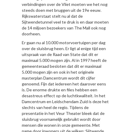
verbindingen over de Vliet moeten we het nog
steeds doen met bruggen uit de 19e eeuw.
Rijkswaterstaat stelt nu al dat de
Sijtwendetunnel veel te druk is en daar moeten
de 14 miljoen bezoekers van The Mall ook nog
doorheen.
Er gaan nu al 10.000 motorvoertuigen per dag
over de sluisbrug heen. Er ligt al enige tijd een
uitspraak van de Raad van State dat dit er
maximaal 5.000 mogen zijn. Al in 1997 heeft de
gemeenteraad besloten dat dit er maximaal
5.000 mogen zijn en ook in het originele
masterplan Damcentrum wordt dit cijfer
genoemd. Fijn dat iedereen het daarover eens
is. De enorme drukte en files hebben een
desastreus effect op de luchtkwaliteit. In het
Damcentrum en Leidschendam Zuid is deze het
slechts van heel de regio. Tijdens de
presentatie in het Veur Theater bleek dat de
sluisbrug voornamelijk gebruikt wordt door
mensen die wonen in onze gemeente. Met
name door inwoners uit de wijken: Sijtwende