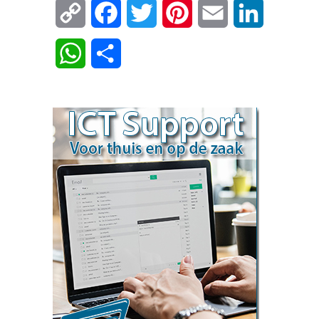
Copy
Facebook
Twitter
Pinterest
Email
LinkedIn
Link
WhatsApp
Delen