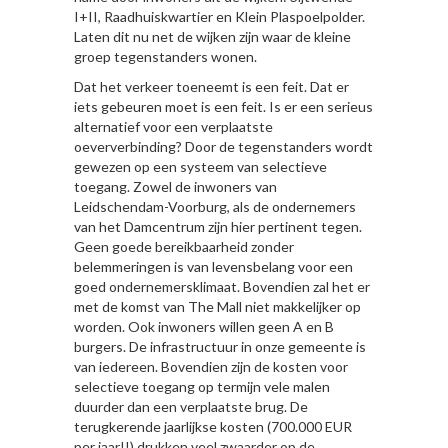
I+II, Raadhuiskwartier en Klein Plaspoelpolder.
Laten dit nu net de wijken zijn waar de kleine
groep tegenstanders wonen.
Dat het verkeer toeneemt is een feit. Dat er
iets gebeuren moet is een feit. Is er een serieus
alternatief voor een verplaatste
oeververbinding? Door de tegenstanders wordt
gewezen op een systeem van selectieve
toegang. Zowel de inwoners van
Leidschendam-Voorburg, als de ondernemers
van het Damcentrum zijn hier pertinent tegen.
Geen goede bereikbaarheid zonder
belemmeringen is van levensbelang voor een
goed ondernemersklimaat. Bovendien zal het er
met de komst van The Mall niet makkelijker op
worden. Ook inwoners willen geen A en B
burgers. De infrastructuur in onze gemeente is
van iedereen. Bovendien zijn de kosten voor
selectieve toegang op termijn vele malen
duurder dan een verplaatste brug. De
terugkerende jaarlijkse kosten (700.000 EUR
per jaar!!) drukken veel zwaarder op de