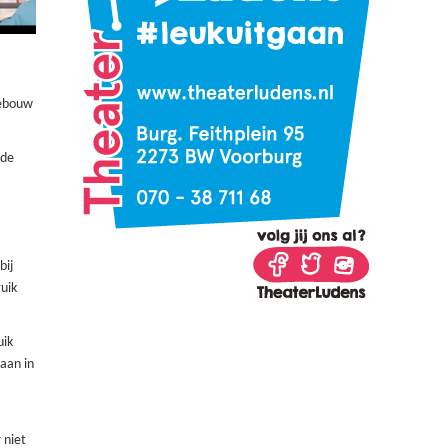
gebouw
 de
bij
uik
uik
aan in
 niet