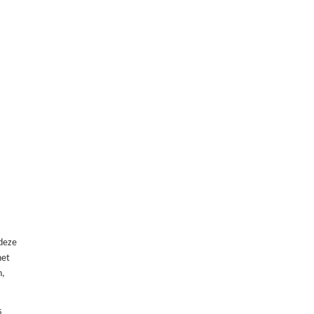
 deze
het
n,
s