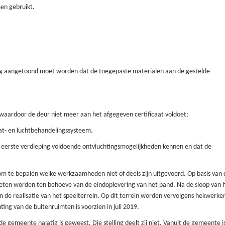
en gebruikt.
nog aangetoond
moet
worden dat de toegepaste materialen aan de gestelde
 waardoor de deur niet meer aan het afgegeven certificaat voldoet;
at- en luchtbehandelingssysteem.
 eerste verdieping voldoende ontvluchtingsmogelijkheden kennen en dat de
om te bepalen welke werkzaamheden niet of deels zijn uitgevoerd. Op basis van
en worden ten behoeve van de eindoplevering van het pand. Na de sloop van 
 de realisatie van het speelterrein. Op dit terrein worden vervolgens hekwerke
ting van de buitenruimten is voorzien in juli 2019.
de gemeente nalatig is geweest.
Die stelling
deelt zij niet. Vanuit de gemeente i