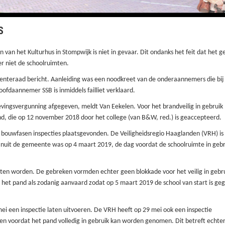
S
 van het Kulturhus in Stompwijk is niet in gevaar. Dit ondanks het feit dat het 
er niet de schoolruimten.
enteraad bericht. Aanleiding was een noodkreet van de onderaannemers die bij
ofdaannemer SSB is inmiddels failliet verklaard.
evingsvergunning afgegeven,
meldt Van Eekelen.
Voor het brandveilig in gebruik
d, die op 12 november 2018 door het college
(van B&W, red.)
is geaccepteerd.
bouwfasen inspecties plaatsgevonden. De Veiligheidsregio Haaglanden (VRH) is 
vanuit de gemeente was op 4 maart 2019, de dag voordat de schoolruimte in gebr
oeten worden. De gebreken vormden echter geen blokkade voor het veilig in gebr
 het pand als zodanig aanvaard zodat op 5 maart 2019 de school van start is geg
ei een inspectie laten uitvoeren. De VRH heeft op 29 mei ook een inspectie
en voordat het pand volledig in gebruik kan worden genomen. Dit betreft echter