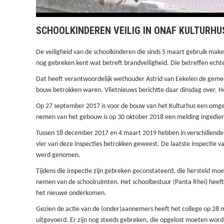
SCHOOLKINDEREN VEILIG IN ONAF KULTURHU
De veiligheid van de schoolkinderen die sinds 5 maart gebruik maken
nog gebreken kent wat betreft brandveiligheid. Die betreffen echt
Dat heeft verantwoordelijk wethouder Astrid van Eekelen de geme
bouw betrokken waren. Vlietnieuws berichtte daar dinsdag over. Ho
Op 27 september 2017 is voor de bouw van
het Kulturhus een omg
nemen van het gebouw is op 30 oktober 2018 een melding ingedien
Tussen 18 december 2017 en 4 maart 2019 hebben in verschillende 
vier van deze inspecties
betrokken geweest
. De laatste inspectie 
werd genomen.
Tijdens die inspectie zijn gebreken geconstateerd, die hersteld m
nemen van de schoolruimten.
Het schoolbestuur (Panta Rhei) heeft
het nieuwe onderkomen.
Gezien de actie van de
(onder)aannemers heeft het college op 28 m
uitgevoerd. Er zijn nog steeds gebreken, die opgelost moeten word