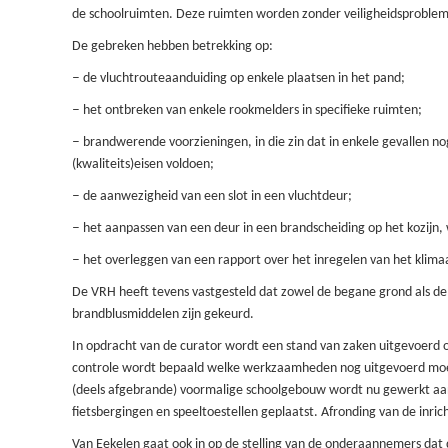
de schoolruimten. Deze ruimten worden zonder veiligheidsproblem
De gebreken hebben betrekking op:
–
de vluchtrouteaanduiding op enkele plaatsen in het pand;
–
het ontbreken van enkele rookmelders in specifieke ruimten;
–
brandwerende voorzieningen, in die zin dat in enkele gevallen 
(kwaliteits)eisen voldoen;
–
de aanwezigheid van een slot in een vluchtdeur;
–
het aanpassen van een deur in een brandscheiding op het kozijn,
–
het overleggen van een rapport over het inregelen van het klima
De VRH heeft tevens vastgesteld dat zowel de begane grond als de
brandblusmiddelen zijn gekeurd.
In opdracht van de curator wordt een
stand van zaken uitgevoerd
controle wordt bepaald welke werkzaamheden nog uitgevoerd moet
(deels afgebrande) voormalige schoolgebouw wordt
nu
gewerkt aan
fietsbergingen en speeltoestellen geplaatst. Afronding van de inrich
Van Eekelen gaat ook in op d
e stelling
van de onderaannemers
dat 