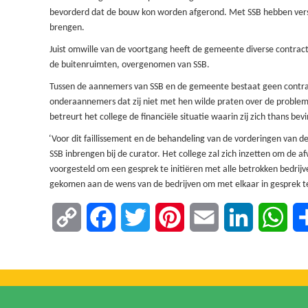
bevorderd dat de bouw kon worden afgerond. Met SSB hebben vers
brengen.
Juist omwille van de voortgang heeft de gemeente diverse contract
de buitenruimten, overgenomen van SSB.
Tussen de aannemers van SSB en de gemeente bestaat geen contra
onderaannemers dat zij niet met hen wilde praten over de probleme
betreurt het college de financiële situatie waarin zij zich
thans
bevi
‘
Voor dit faillissement en de behandeling van de vorderingen van d
SSB inbrengen bij de curator. Het college zal zich inzetten om de 
voorgesteld om een gesprek te initiëren met alle betrokken bedrij
gekomen aan de wens van de bedrijven om met elkaar in gesprek t
Copy
Facebook
Twitter
Pinterest
Email
LinkedIn
Wha
Link