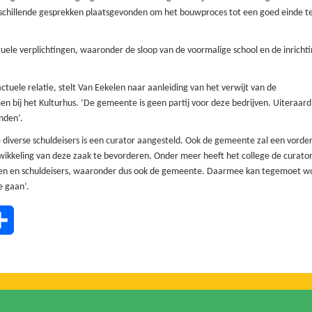
chillende gesprekken plaatsgevonden om het bouwproces tot een goed einde t
uele verplichtingen, waaronder de sloop van de voormalige school en de inricht
ctuele relatie,
stelt Van Eekelen naar aanleiding van het verwijt van de
n bij het Kulturhus. ‘
De gemeente is geen partij voor deze bedrijven. Uiteraard
nden’.
e diverse schuldeisers is een curator aangesteld. Ook de gemeente zal een vorde
afwikkeling van deze zaak te bevorderen. Onder meer heeft het college de curato
ven
en
schuldeisers, waaronder dus ook de gemeente. Daarmee kan tegemoet w
e gaan’.
tsApp
Delen