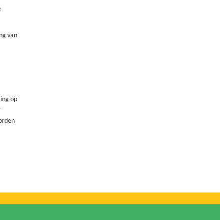
e
ing van
ring op
r
orden