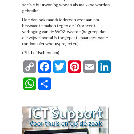
sociale huurwoning wonen als melkkoe worden
gebruikt.
Hoe dan ook raad ik iedereen zeer aan om
bezwaar te maken tegen de 10 procent
verhoging van de WOZ-waarde (begreep dat
die vrijwel overal is toegepast; maar met name
rondom nieuwbouwprojecten).
(P.H. Leidschendam)
Copy
Facebook
Twitter
Pinterest
Email
LinkedIn
Link
WhatsApp
Delen