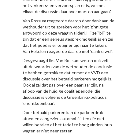
het verkeers- en vervoersplan er is, we met
elkaar de discussie daar over moeten aangaan.”
Van Rossum reageerde daarop door dank aan de
wethouder uit te spreken voor het ‘zinnigste
antwoord op deze vraag in tijden’. Hij zei ‘blij’ te
zijn dat er een serieus gesprek mogelijk is en zei
dat het goed is er te zijner tijd naar te kijken.
Van Eekelen reageerde daarop met ‘dank u wel’.
Desgevraagd liet Van Rossum weten ook zelf
uit de woorden van de wethouder de conclusie
te hebben getrokken dat er met de VVD een
discussie over het betaald parkeren mogelijk is.
Ook al zal dat pas over een paar jaar zijn, na
afloop van de huidige coalitieperiode, die
discussie is volgens de GroenLinks-politicus
‘onontkoombaar’.
Door betaald parkeren kan de parkeerdruk
afnemen aangezien automobilisten die niet
willen betalen of het tarief te hoog vinden, hun
wagen er niet neer zetten.