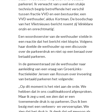
parkeren’. Ik verwacht van u wel een stukje
technisch begrip betreffende het verschil
tussen fractie VVD en een bestuurder, een
VVD wethouder’, aldus Kortman. De boodschap
van het Vlietnieuws-bericht noemt zij ‘klinkklare
onzin en onrechtmatig’.
Een woordvoerster van de wethouder stelde in
een reactie dat het bericht niet klopte. Volgens
haar doelde de wethouder op een discussie
over de parkeerdruk en niet op een beraad over
betaald parkeren.
In de gemeenteraad zei de wethouder naar
aanleiding van een vraag van GroenLinks-
fractieleider Jeroen van Rossum over invoering
van betaald parkeren het volgende:
,,Op dit moment is het niet aan de orde. We
hebben dat in ons coalitieakkoord afgesproken.
Maar ik zeg u wel, we zien dat er een
toenemende druk is op parkeren. Dus ik ben
bezig met een verkeers- en vervoersplan. We
zien dat het druk is. Ik denk dat wij gewoon als