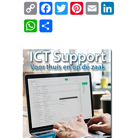
Copy
Facebook
Twitter
Pinterest
Email
LinkedIn
Link
WhatsApp
Delen