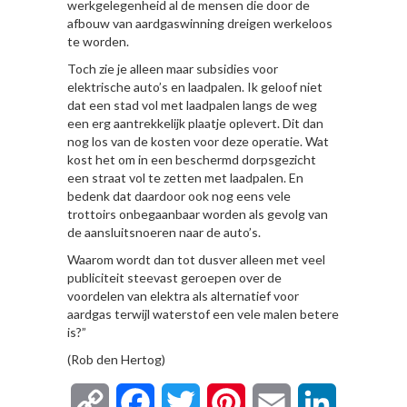
werkgelegenheid al de mensen die door de
afbouw van aardgaswinning dreigen werkeloos
te worden.
Toch zie je alleen maar subsidies voor
elektrische auto’s en laadpalen. Ik geloof niet
dat een stad vol met laadpalen langs de weg
een erg aantrekkelijk plaatje oplevert. Dit dan
nog los van de kosten voor deze operatie. Wat
kost het om in een beschermd dorpsgezicht
een straat vol te zetten met laadpalen. En
bedenk dat daardoor ook nog eens vele
trottoirs onbegaanbaar worden als gevolg van
de aansluitsnoeren naar de auto’s.
Waarom wordt dan tot dusver alleen met veel
publiciteit steevast geroepen over de
voordelen van elektra als alternatief voor
aardgas terwijl waterstof een vele malen betere
is?”
(Rob den Hertog)
Copy
Facebook
Twitter
Pinterest
Email
LinkedIn