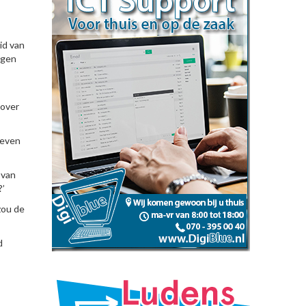
id van
ggen
 over
geven
 van
?’
zou de
d