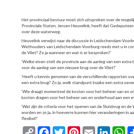
HIER
Het provinciaal bestuur moet zich uitspreken over de mogeli
Provinciale Staten, Jeroen Heuvelink, heeft dat Gedeputeerde
over deze waterweg.
Heuvelink verwijst naar de discussie in Leidschendam-Voorb
Wethouders van Leidschendam-Voorburg reeds met u in cont
de Vliet? Zo ja wanneer en wat is er besproken?’
‘Welke eisen stelt de provincie aan de aanleg van een extr
voor de aanleg van een nieuwe brug over de Vliet?’
‘Heeft u kennis genomen van de verschillende rapporten ov
een extra brug? Zo ja, welk standpunt inzake een extra oever
‘Wie draagt momenteel de kosten voor het beheer van en 
kosten dragen voor het beheer van en onderhoud aan een e
‘Wat zijn de criteria voor het openen van de Sluisbrug en d
worden en zo ja, in hoeverre kunnen hier veranderingen in 
flexibel?’
Copy
Facebook
Twitter
Pinterest
Email
LinkedIn
Wha