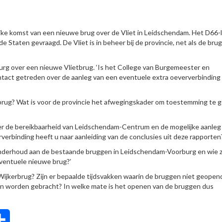
jke komst van een nieuwe brug over de Vliet in Leidschendam. Het D66-l
 Staten gevraagd. De Vliet is in beheer bij de provincie, net als de bru
urg over een nieuwe Vlietbrug. ‘Is het College van Burgemeester en
act getreden over de aanleg van een eventuele extra oeververbinding
a brug? Wat is voor de provincie het afwegingskader om toestemming te 
er de bereikbaarheid van Leidschendam-Centrum en de mogelijke aanleg
verbinding heeft u naar aanleiding van de conclusies uit deze rapporten
onderhoud aan de bestaande bruggen in Leidschendam-Voorburg en wie 
ventuele nieuwe brug?’
e Wijkerbrug? Zijn er bepaalde tijdsvakken waarin de bruggen niet geopen
aan worden gebracht? In welke mate is het openen van de bruggen dus
tsApp
Delen