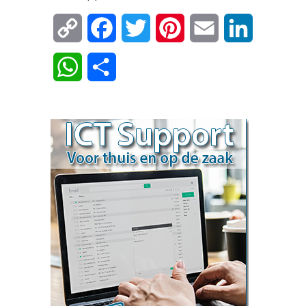
Copy
Facebook
Twitter
Pinterest
Email
LinkedIn
Link
WhatsApp
Delen