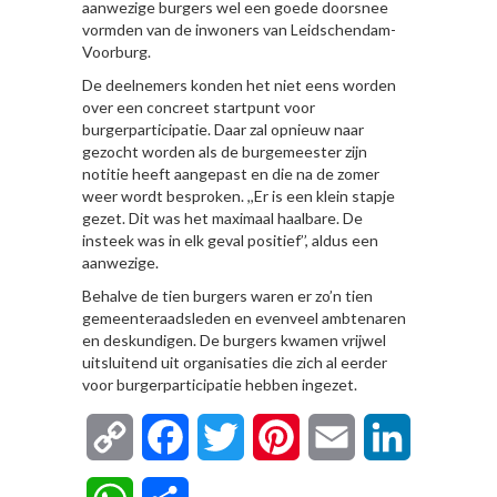
aanwezige burgers wel een goede doorsnee
vormden van de inwoners van Leidschendam-
Voorburg.
De deelnemers konden het niet eens worden
over een concreet startpunt voor
burgerparticipatie. Daar zal opnieuw naar
gezocht worden als de burgemeester zijn
notitie heeft aangepast en die na de zomer
weer wordt besproken. ,,Er is een klein stapje
gezet. Dit was het maximaal haalbare. De
insteek was in elk geval positief’’, aldus een
aanwezige.
Behalve de tien burgers waren er zo’n tien
gemeenteraadsleden en evenveel ambtenaren
en deskundigen. De burgers kwamen vrijwel
uitsluitend uit organisaties die zich al eerder
voor burgerparticipatie hebben ingezet.
Copy
Facebook
Twitter
Pinterest
Email
LinkedIn
Link