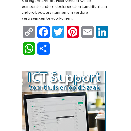
5 dreigt hetzelfde. Naar verluidt wil de
gemeente andere deelprojecten Landrijk al aan
andere bouwers gunnen om verdere
vertragingen te voorkomen.
Copy
Facebook
Twitter
Pinterest
Email
LinkedIn
Link
WhatsApp
Delen