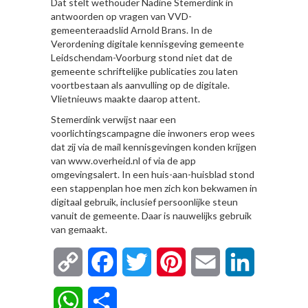
Dat stelt wethouder Nadine Stemerdink in
antwoorden op vragen van VVD-
gemeenteraadslid Arnold Brans. In de
Verordening digitale kennisgeving gemeente
Leidschendam-Voorburg stond niet dat de
gemeente schriftelijke publicaties zou laten
voortbestaan als aanvulling op de digitale.
Vlietnieuws maakte daarop attent.
Stemerdink verwijst naar een
voorlichtingscampagne die inwoners erop wees
dat zij via de mail kennisgevingen konden krijgen
van www.overheid.nl of via de app
omgevingsalert. In een huis-aan-huisblad stond
een stappenplan hoe men zich kon bekwamen in
digitaal gebruik, inclusief persoonlijke steun
vanuit de gemeente. Daar is nauwelijks gebruik
van gemaakt.
Copy
Facebook
Twitter
Pinterest
Email
LinkedIn
Link
WhatsApp
Delen