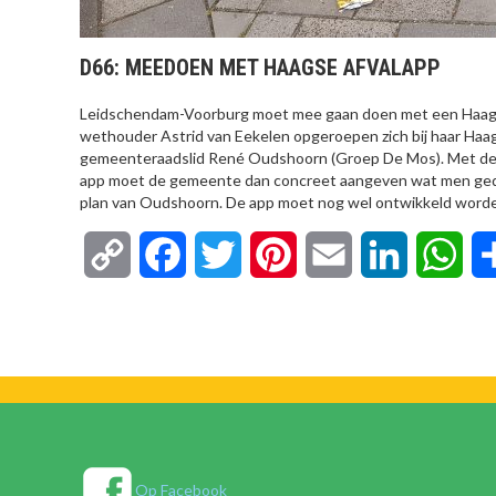
D66: MEEDOEN MET HAAGSE AFVALAPP
Leidschendam-Voorburg moet mee gaan doen met een Haagse 
wethouder Astrid van Eekelen opgeroepen zich bij haar Haag
gemeenteraadslid René Oudshoorn (Groep De Mos). Met de 
app moet de gemeente dan concreet aangeven wat men geda
plan van Oudshoorn. De app moet nog wel ontwikkeld word
Copy
Facebook
Twitter
Pinterest
Email
LinkedIn
Wha
Link
Op Facebook