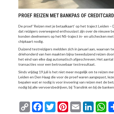
PROEF REIZEN MET BANKPAS OF CREDITCAR
De proef ‘Reizen met je betaalkaart’ op het traject Leiden – 
dat reizigers overwegend enthousiast zijn over de nieuwe be
konden deelnemers op het NS-traject in- en uitchecken met 
chipkaart nodig.
Duizend testreizigers meldden zich in januari aan, waarvan
driehonderd van hen maakten bijna tweeduizend reizen door
het eind van elke dag automatisch afgeschreven. Het aanta
transacties voor een betrouwbaar testresultaat.
Sinds vrijdag 19 juli is het niet meer mogelijk om te reizen 
Leiden en Den Haag die voor de proef waren aangepast, lez
bepalen wat er nodig is voor invoering van reizen met de be
nodig bij alle vervoersbedrijven, bij Translink en bij de banken
Copy
Facebook
Twitter
Pinterest
Email
LinkedIn
Wha