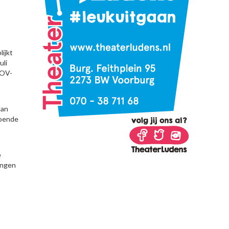
lijkt
uli
 OV-
aan
doende
e
ingen