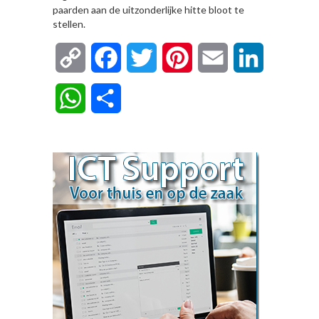
paarden aan de uitzonderlijke hitte bloot te
stellen.
Copy
Facebook
Twitter
Pinterest
Email
LinkedIn
Link
WhatsApp
Delen