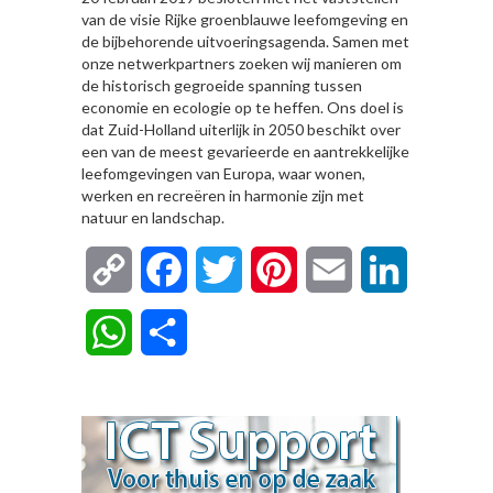
van de visie Rijke groenblauwe leefomgeving en
de bijbehorende uitvoeringsagenda. Samen met
onze netwerkpartners zoeken wij manieren om
de historisch gegroeide spanning tussen
economie en ecologie op te heffen. Ons doel is
dat Zuid-Holland uiterlijk in 2050 beschikt over
een van de meest gevarieerde en aantrekkelijke
leefomgevingen van Europa, waar wonen,
werken en recreëren in harmonie zijn met
natuur en landschap.
Copy
Facebook
Twitter
Pinterest
Email
LinkedIn
Link
WhatsApp
Delen