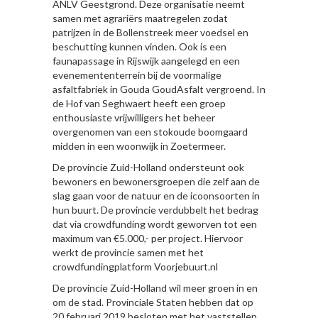
ANLV Geestgrond. Deze organisatie neemt
samen met agrariërs maatregelen zodat
patrijzen in de Bollenstreek meer voedsel en
beschutting kunnen vinden. Ook is een
faunapassage in Rijswijk aangelegd en een
evenemententerrein bij de voormalige
asfaltfabriek in Gouda GoudAsfalt vergroend. In
de Hof van Seghwaert heeft een groep
enthousiaste vrijwilligers het beheer
overgenomen van een stokoude boomgaard
midden in een woonwijk in Zoetermeer.
De provincie Zuid-Holland ondersteunt ook
bewoners en bewonersgroepen die zelf aan de
slag gaan voor de natuur en de icoonsoorten in
hun buurt. De provincie verdubbelt het bedrag
dat via crowdfunding wordt geworven tot een
maximum van €5.000,- per project. Hiervoor
werkt de provincie samen met het
crowdfundingplatform Voorjebuurt.nl
De provincie Zuid-Holland wil meer groen in en
om de stad. Provinciale Staten hebben dat op
20 februari 2019 besloten met het vaststellen