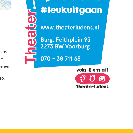
t
on-,
t.
de een
ro.