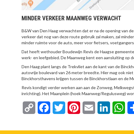
MINDER VERKEER MAANWEG VERWACHT
B&W van Den Haag verwachten dat er na de opening van de 
verkeer dat nog van deze route gebruik zal maken, zal minde
minder ruimte voor de auto, meer voor fietsers, voetgangers
Dat heeft wethouder Boudewijn Revis de Haagse gemeenteraa
werk- en leefgebied. De Maanweg kent een aansluiting op de
Den Haag plant langs de Trekvliet aan de kant van de Binckh
autovrije boulevard van 26 meter breedte. Hier mag ook nie
Binckhorsthavens krijgen tussen de Binckhorstlaan en de Me
Revis kondigt verder werken aan aan de Zonweg, Melkwegstr
inrichting). Het Maanplein (hoek Maanweg/Regulusweg) word
Copy
Facebook
Twitter
Pinterest
Email
LinkedIn
Wha
Link