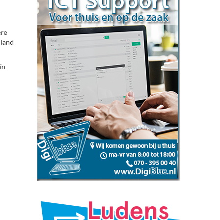
ere
 land
in