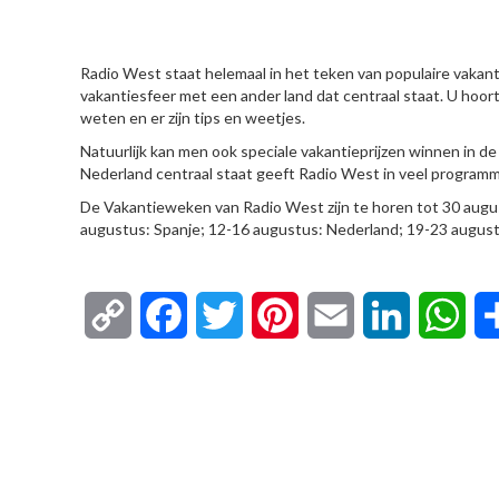
HIER
Radio West staat helemaal in het teken van populaire vakant
vakantiesfeer met een ander land dat centraal staat. U hoort
weten en er zijn tips en weetjes.
Natuurlijk kan men ook speciale vakantieprijzen winnen in 
Nederland centraal staat geeft Radio West in veel programma
De Vakantieweken van Radio West zijn te horen tot 30 august
augustus: Spanje; 12-16 augustus: Nederland; 19-23 augustus
Copy
Facebook
Twitter
Pinterest
Email
LinkedIn
Wha
Link