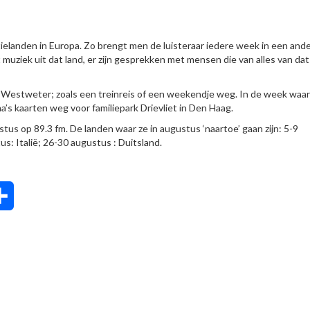
ielanden in Europa. Zo brengt men de luisteraar iedere week in een and
 muziek uit dat land, er zijn gesprekken met mensen die van alles van dat
de Westweter; zoals een treinreis of een weekendje weg. In de week waar
’s kaarten weg voor familiepark Drievliet in Den Haag.
us op 89.3 fm. De landen waar ze in augustus ‘naartoe’ gaan zijn: 5-9
: Italië; 26-30 augustus : Duitsland.
tsApp
Delen