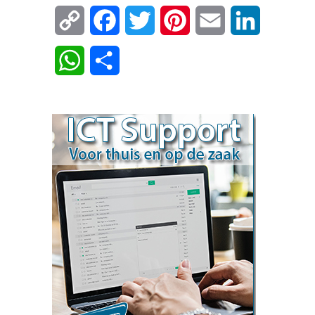
Copy
Facebook
Twitter
Pinterest
Email
LinkedIn
Link
WhatsApp
Delen