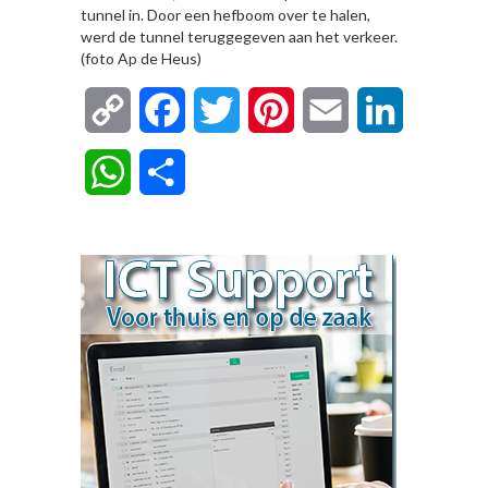
tunnel in. Door een hefboom over te halen,
werd de tunnel teruggegeven aan het verkeer.
(foto Ap de Heus)
Copy
Facebook
Twitter
Pinterest
Email
LinkedIn
Link
WhatsApp
Delen