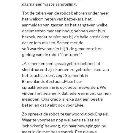
daarna een ‘vaste aanstelling’.
Tot de taken van de robot behoren onder meer
het welkom heten van bezoekers, het
aanmelden van gasten en het aangeven welke
documenten mensen nodig hebben voor hun
bezoek, zodat ze niet pas bij de balie ontdekken
dat ze iets missen. Samen met de
softwareleverancier blijft de gemeente het
gedrag van de robot ‘finetunen’. ‘
,,Als mensen een spraakgebrek hebben, of
slechthorend zijn, kunnen ze gebruikmaken van
het touchscreen’’, zegt Stemerink in
Binnenlands Bestuur. ,,Maar haar
spraakherkenning is ook beter geworden. We
vinden het belangrijk dat iedereen moet kunnen
meedoen. Ons credo is ‘elke dag een beetje
beter’, en dat geldt ook voor Elvie.’’
Zo spreekt de robot tegenwoordig ook Engels.
Waar ze voorheen nog wel eens te laat en
‘schokkerig’ bewoog, zijn haar bewegingen nu
meer in lijn met het gesprek. Een nieuwe