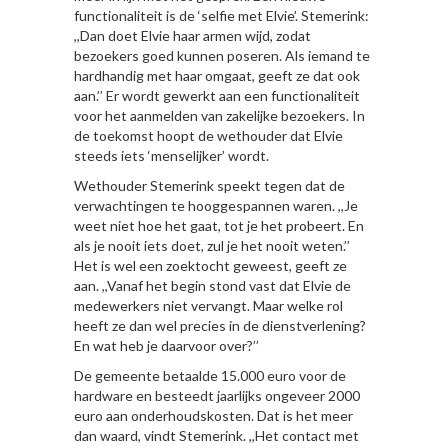
functionaliteit is de ‘selfie met Elvie’. Stemerink:
,,Dan doet Elvie haar armen wijd, zodat
bezoekers goed kunnen poseren. Als iemand te
hardhandig met haar omgaat, geeft ze dat ook
aan.’’ Er wordt gewerkt aan een functionaliteit
voor het aanmelden van zakelijke bezoekers. In
de toekomst hoopt de wethouder dat Elvie
steeds iets ‘menselijker’ wordt.
Wethouder Stemerink speekt tegen dat de
verwachtingen te hooggespannen waren. ,,Je
weet niet hoe het gaat, tot je het probeert. En
als je nooit iets doet, zul je het nooit weten.’’
Het is wel een zoektocht geweest, geeft ze
aan. ,,Vanaf het begin stond vast dat Elvie de
medewerkers niet vervangt. Maar welke rol
heeft ze dan wel precies in de dienstverlening?
En wat heb je daarvoor over?’’
De gemeente betaalde 15.000 euro voor de
hardware en besteedt jaarlijks ongeveer 2000
euro aan onderhoudskosten. Dat is het meer
dan waard, vindt Stemerink. ,,Het contact met