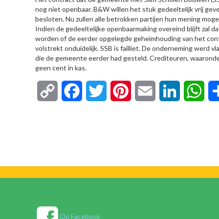
nog niet openbaar. B&W willen het stuk gedeeltelijk vrij gev
besloten. Nu zullen alle betrokken partijen hun mening mog
Indien de gedeeltelijke openbaarmaking overeind blijft za
worden of de eerder opgelegde geheimhouding van het cont
volstrekt onduidelijk. SSB is failliet. De onderneming werd 
die de gemeente eerder had gesteld. Crediteuren, waaronder
geen cent in kas.
Copy
Facebook
Twitter
Pinterest
Email
LinkedIn
Wha
Link
Op Facebook