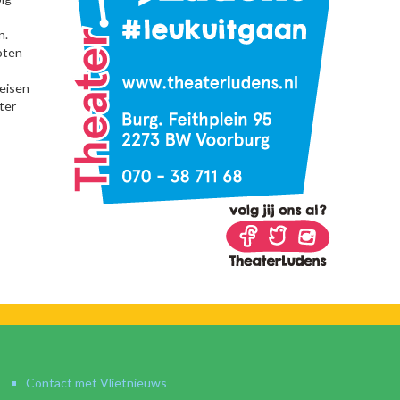
n.
oten
 eisen
ter
Contact met Vlietnieuws