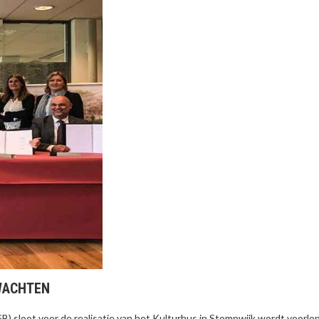
WACHTEN
 sloot voor de realisatie van het Kulturhus in Stompwijk wordt voorlo