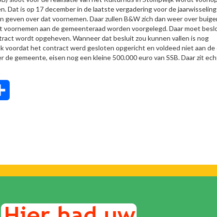
en. Dat is op 17 december in de laatste vergadering voor de jaarwisseling
en geven over dat voornemen. Daar zullen B&W zich dan weer over buige
l dat voornemen aan de gemeenteraad worden voorgelegd. Daar moet besl
ract wordt opgeheven. Wanneer dat besluit zou kunnen vallen is nog
vlak voordat het contract werd gesloten opgericht en voldeed niet aan de
 de gemeente, eisen nog een kleine 500.000 euro van SSB. Daar zit ech
tsApp
Delen