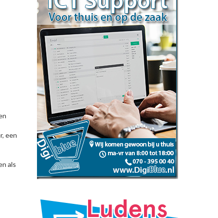
en
r, een
en als