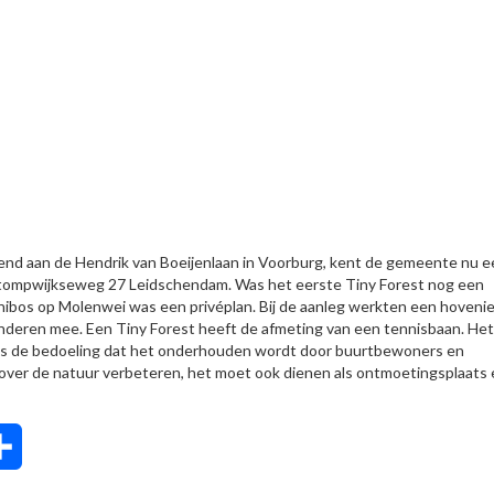
nd aan de Hendrik van Boeijenlaan in Voorburg, kent de gemeente nu e
 Stompwijkseweg 27 Leidschendam. Was het eerste Tiny Forest nog een
nibos op Molenwei was een privéplan. Bij de aanleg werkten een hovenie
inderen mee. Een Tiny Forest heeft de afmeting van een tennisbaan. Het
et is de bedoeling dat het onderhouden wordt door buurtbewoners en
 over de natuur verbeteren, het moet ook dienen als ontmoetingsplaats 
tsApp
Delen