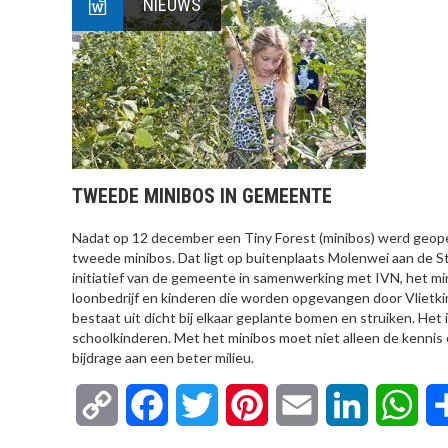
NIEUWS
TWEEDE MINIBOS IN GEMEENTE
Nadat op 12 december een Tiny Forest (minibos) werd geope
tweede minibos. Dat ligt op buitenplaats Molenwei aan de
initiatief van de gemeente in samenwerking met IVN, het mi
loonbedrijf en kinderen die worden opgevangen door Vlietk
bestaat uit dicht bij elkaar geplante bomen en struiken. H
schoolkinderen. Met het minibos moet niet alleen de kennis
bijdrage aan een beter milieu.
Copy
Facebook
Twitter
Pinterest
Email
LinkedIn
Wha
Link