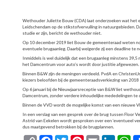
HIER
Wethouder Juliette Bouw (CDA) laat onderzoeken wat het eff
Leidschendam op de stikstofvervuiling in natuurgebieden. D
studie er zijn, bericht de wethouder niet.
Op 10 december 2019 liet Bouw de gemeenteraad weten nog 
eventuele brugaanleg. Daarbij weigerde zij een deadline te 
Inmiddels is wel duidelijk dat een brugaanleg minstens 39,5
het Damcentrum voor auto’s wordt door justitie afgewezen.
Binnen B&W zijn de meningen verdeeld. PvdA en ChristenUn
kiezers beloofden bij de gemeenteraadsverkiezing van 2018 
Op 6 januari bij de Nieuwjaarsreceptie van B&W liet wethou
Damcentrum, zonder verdere inhoudelijke mededelingen te 
Binnen de VVD wordt de mogelijke komst van een nieuwe Vliet
In een verslag van een gesprek over de brug tussen Floor V
Astrid van Eekelen wordt gesproken over een ‘eventueel ver
dus maatgevend betrokken bij de brugplannen.