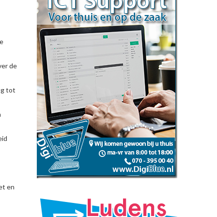
ie
ver de
ng tot
n
eid
et en