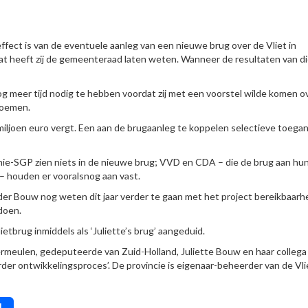
ect is van de eventuele aanleg van een nieuwe brug over de Vliet in
at heeft zij de gemeenteraad laten weten. Wanneer de resultaten van d
meer tijd nodig te hebben voordat zij met een voorstel wilde komen o
noemen.
 miljoen euro vergt. Een aan de brugaanleg te koppelen selectieve toega
ie-SGP zien niets in de nieuwe brug; VVD en CDA – die de brug aan hu
– houden er vooralsnog aan vast.
der Bouw nog weten dit jaar verder te gaan met het project bereikbaarh
doen.
brug inmiddels als ‘Juliette’s brug’ aangeduid.
ermeulen, gedeputeerde van Zuid-Holland, Juliette Bouw en haar collega
der ontwikkelingsproces’. De provincie is eigenaar-beheerder van de Vli