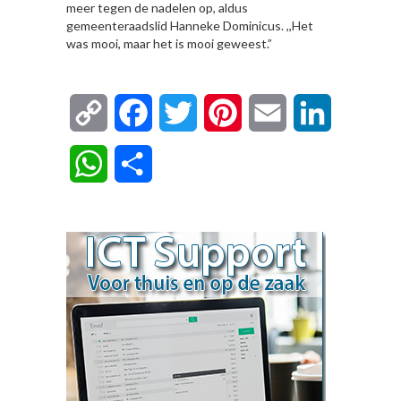
meer tegen de nadelen op, aldus
gemeenteraadslid Hanneke Dominicus. ,,Het
was mooi, maar het is mooi geweest.”
Copy
Facebook
Twitter
Pinterest
Email
LinkedIn
Link
WhatsApp
Delen