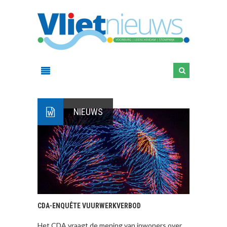
NIEUWS
CDA-ENQUÊTE VUURWERKVERBOD
Het CDA vraagt de mening van inwoners over