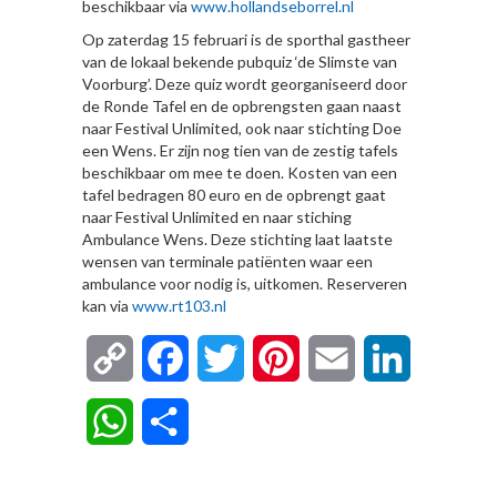
beschikbaar via
www.hollandseborrel.nl
Op zaterdag 15 februari is de sporthal gastheer
van de lokaal bekende pubquiz ‘de Slimste van
Voorburg’. Deze quiz wordt georganiseerd door
de Ronde Tafel en de opbrengsten gaan naast
naar Festival Unlimited, ook naar stichting Doe
een Wens. Er zijn nog tien van de zestig tafels
beschikbaar om mee te doen. Kosten van een
tafel bedragen 80 euro en de opbrengt gaat
naar Festival Unlimited en naar stiching
Ambulance Wens. Deze stichting laat laatste
wensen van terminale patiënten waar een
ambulance voor nodig is, uitkomen. Reserveren
kan via
www.rt103.nl
Copy
Facebook
Twitter
Pinterest
Email
LinkedIn
Link
WhatsApp
Delen