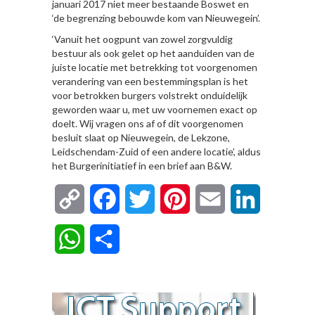
januari 2017 niet meer bestaande Boswet en
‘de begrenzing bebouwde kom van Nieuwegein’.
‘Vanuit het oogpunt van zowel zorgvuldig
bestuur als ook gelet op het aanduiden van de
juiste locatie met betrekking tot voorgenomen
verandering van een bestemmingsplan is het
voor betrokken burgers volstrekt onduidelijk
geworden waar u, met uw voornemen exact op
doelt. Wij vragen ons af of dit voorgenomen
besluit slaat op Nieuwegein, de Lekzone,
Leidschendam-Zuid of een andere locatie’, aldus
het Burgerinitiatief in een brief aan B&W.
Copy
Facebook
Twitter
Pinterest
Email
LinkedIn
Link
WhatsApp
Delen