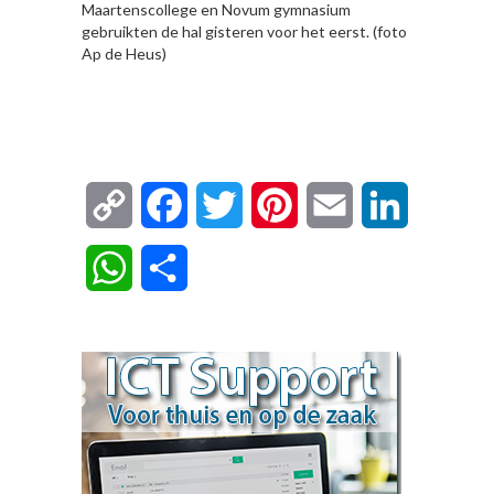
Maartenscollege en Novum gymnasium
gebruikten de hal gisteren voor het eerst. (foto
Ap de Heus)
Copy
Facebook
Twitter
Pinterest
Email
LinkedIn
Link
WhatsApp
Delen