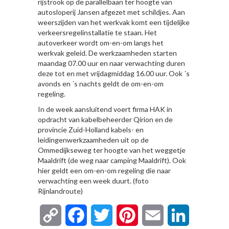
rijstrook op de parallelbaan ter hoogte van
autosloperij Jansen afgezet met schildjes. Aan
weerszijden van het werkvak komt een tijdelijke
verkeersregelinstallatie te staan. Het
autoverkeer wordt om-en-om langs het
werkvak geleid. De werkzaamheden starten
maandag 07.00 uur en naar verwachting duren
deze tot en met vrijdagmiddag 16.00 uur. Ook ´s
avonds en ´s nachts geldt de om-en-om
regeling.
In de week aansluitend voert firma HAK in
opdracht van kabelbeheerder Qirion en de
provincie Zuid-Holland kabels- en
leidingenwerkzaamheden uit op de
Ommedijkseweg ter hoogte van het weggetje
Maaldrift (de weg naar camping Maaldrift). Ook
hier geldt een om-en-om regeling die naar
verwachting een week duurt. (foto
Rijnlandroute)
Copy
Facebook
Twitter
Pinterest
Email
LinkedIn